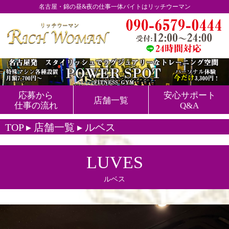
名古屋・錦の昼&夜の仕事一体バイトはリッチウーマン
応募から
安心サポート
店舗一覧
仕事の流れ
Q&A
TOP
▸
店舗一覧
▸ ルベス
LUVES
ルベス