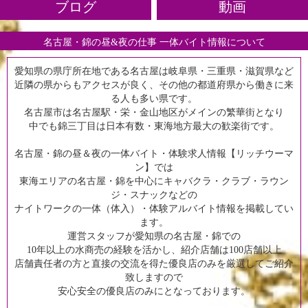
ブログ
動画
名古屋・錦の昼&夜の仕事 一体バイト情報について
愛知県の県庁所在地である名古屋は岐阜県・三重県・滋賀県など
近隣の県からもアクセスが良く、その他の都道府県から働きに来
る人も多い県です。
名古屋市は名古屋駅・栄・金山地区がメインの繁華街となり
中でも錦三丁目は日本有数・東海地方最大の歓楽街です。
名古屋・錦の昼＆夜の一体バイト・体験求人情報【リッチウーマ
ン】では
東海エリアの名古屋・錦を中心にキャバクラ・クラブ・ラウン
ジ・スナックなどの
ナイトワークの一体（体入）・体験アルバイト情報を掲載してい
ます。
運営スタッフが愛知県の名古屋・錦での
10年以上の水商売の経験を活かし、紹介店舗は100店舗以上
店舗責任者の方と直接の交流を得た優良店のみを厳選してご紹介
致しますので
安心安全の優良店のみにとなっております。